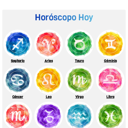
Horóscopo Hoy
Sagitario
Aries
Tauro
Géminis
Cáncer
Leo
Virgo
Libra